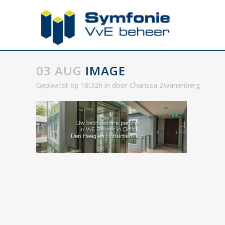
03 AUG
IMAGE
Geplaatst op 18:32h
in
door
Charissa Zwanenberg