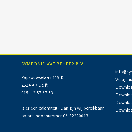
SYMFONIE VVE BEHEER B.V.
info@sy
Papsouwselaan 119 K
Vraag nu
2624 AK Delft
Download
015 – 2 57 67 63
Downloa
Downloa
Is er een calamiteit? Dan zijn wij bereikbaar
Downloa
op ons noodnummer 06-32220013